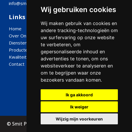
info@smit-plastic.nl
Wij gebruiken cookies
Links
Wij maken gebruik van cookies en
Home
andere tracking-technologieën om
Over Ons
uw surfervaring op onze website
Diensten
te verbeteren, om
Producten
gepersonaliseerde inhoud en
Kwaliteit ISO
advertenties te tonen, om ons
Contact
websiteverkeer te analyseren en
om te begrijpen waar onze
Social media
bezoekers vandaan komen.
Ik ga akkoord
Ik weiger
Wijzig mijn voorkeuren
© Smit Plastic 2026
Alle rechten voorbehouden
Privacyverklaring